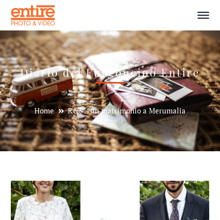
Diario del Furgoncino Entire
Home
R&S – un matrimonio a Merumalia